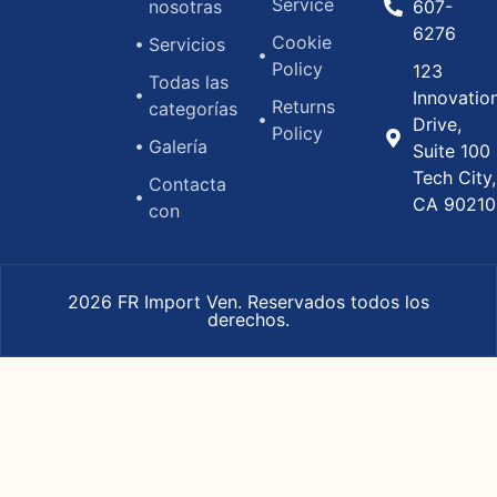
Service
nosotras
607-
6276
Cookie
Servicios
Policy
123
Todas las
Innovatio
Returns
categorías
Drive,
Policy
Galería
Suite 100
Tech City,
Contacta
CA 90210
con
2026 FR Import Ven. Reservados todos los
derechos.