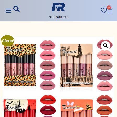
0
¡Oferta!