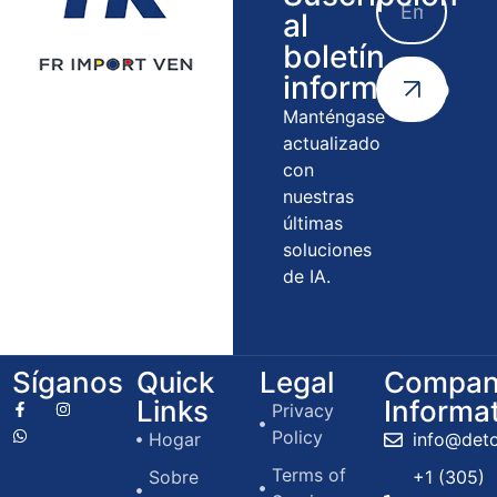
al
boletín
informativo
Manténgase
actualizado
con
nuestras
últimas
soluciones
de IA.
Síganos
Quick
Legal
Compan
Links
Informa
Privacy
Policy
Hogar
info@det
Terms of
Sobre
+1 (305)