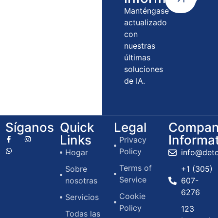
Manténgase
actualizado
con
nuestras
últimas
soluciones
de IA.
Síganos
Quick
Legal
Compan
Links
Informa
Privacy
Policy
Hogar
info@det
Terms of
Sobre
+1 (305)
Service
nosotras
607-
6276
Cookie
Servicios
Policy
123
Todas las