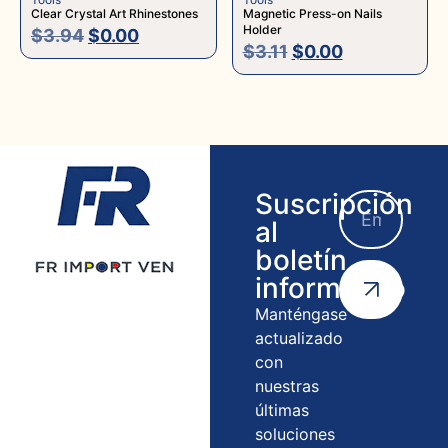
Clear Crystal Art Rhinestones
Magnetic Press-on Nails
Holder
$
3.94
$
0.00
$
3.11
$
0.00
Suscripción
al
boletín
informativo
Manténgase
actualizado
con
nuestras
últimas
soluciones