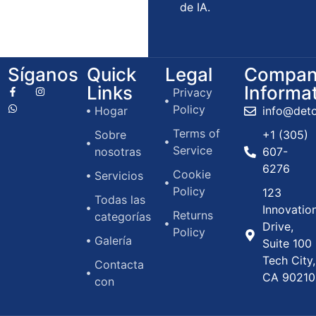
de IA.
Síganos
Quick
Legal
Compan
Links
Informa
Privacy
Policy
Hogar
info@det
Terms of
Sobre
+1 (305)
Service
nosotras
607-
6276
Cookie
Servicios
Policy
123
Todas las
Innovatio
Returns
categorías
Drive,
Policy
Galería
Suite 100
Tech City,
Contacta
CA 90210
con