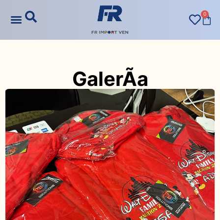
0
GalerÃ­a