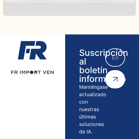
Suscripción
al
boletín
informativo
Manténgase
actualizado
con
nuestras
últimas
soluciones
de IA.