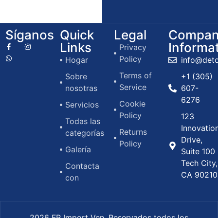
Síganos
Quick
Legal
Compan
Links
Informa
Privacy
Policy
Hogar
info@det
Terms of
Sobre
+1 (305)
Service
nosotras
607-
6276
Cookie
Servicios
Policy
123
Todas las
Innovatio
Returns
categorías
Drive,
Policy
Galería
Suite 100
Tech City,
Contacta
CA 90210
con
2026 FR Import Ven. Reservados todos los