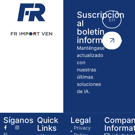
Suscripción
al
boletín
informativo
Manténgase
actualizado
con
nuestras
últimas
soluciones
de IA.
Síganos
Quick
Legal
Compan
Links
Informa
Privacy
Policy