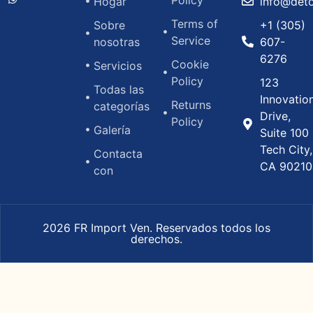
Hogar
info@det
Terms of
Sobre
+1 (305)
Service
nosotras
607-
6276
Cookie
Servicios
Policy
123
Todas las
Innovatio
Returns
categorías
Drive,
Policy
Galería
Suite 100
Tech City,
Contacta
CA 90210
con
2026 FR Import Ven. Reservados todos los
derechos.