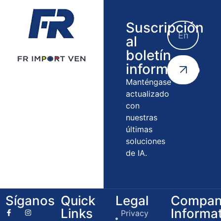
Suscripción
al
boletín
informativo
Manténgase
actualizado
con
nuestras
últimas
soluciones
de IA.
Síganos
Quick
Legal
Compan
Links
Informa
Privacy