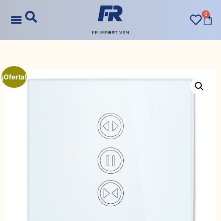
0
¡Oferta!