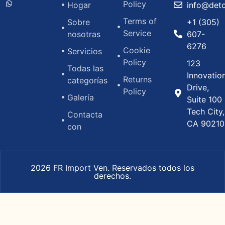
Policy
Hogar
info@det
Terms of
Sobre
+1 (305)
Service
nosotras
607-
6276
Cookie
Servicios
Policy
123
Todas las
Innovatio
Returns
categorías
Drive,
Policy
Galería
Suite 100
Tech City,
Contacta
CA 90210
con
2026 FR Import Ven. Reservados todos los
derechos.