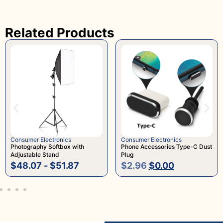
Related Products
r Electronics
Consumer Electronics
Consumer
aphy Softbox with
Phone Accessories Type-C Dust
Foldabl
ble Stand
Plug
with Ca
07
-
$
51.87
$
2.96
$
0.00
$
32.