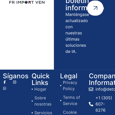
boletín
informativo
Manténgase
actualizado
con
nuestras
últimas
soluciones
de IA.
Síganos
Quick
Legal
Compan
Links
Informa
Privacy
Policy
Hogar
info@det
Terms of
Sobre
+1 (305)
Service
nosotras
607-
6276
Cookie
Servicios