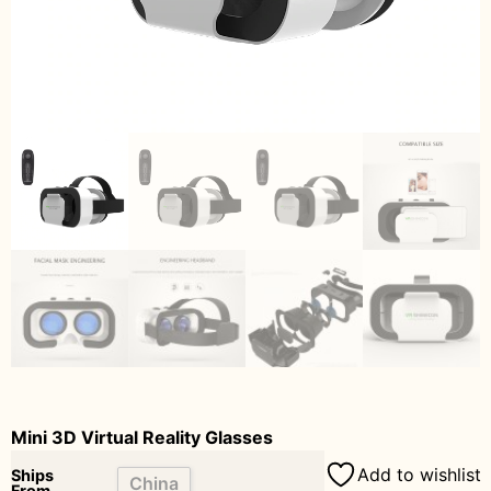
Mini 3D Virtual Reality Glasses
Add to wishlist
Ships
China
From