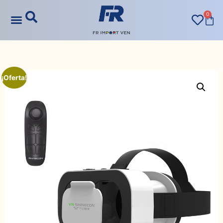
0
¡Oferta!