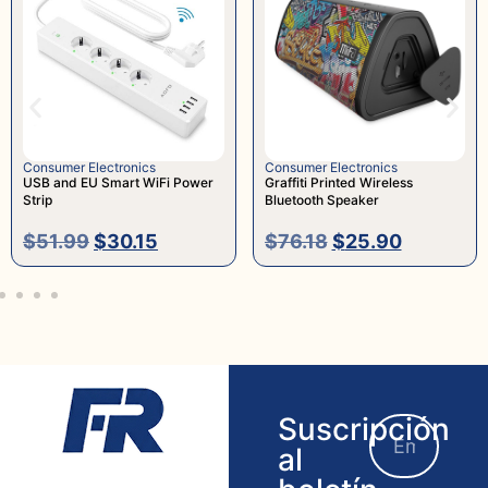
onics
Consumer Electronics
Consumer Electro
rt WiFi Power
Graffiti Printed Wireless
Foldable Design
Bluetooth Speaker
with Camera
0.15
$
76.18
$
25.90
$
32.55
-
$
Suscripción
al