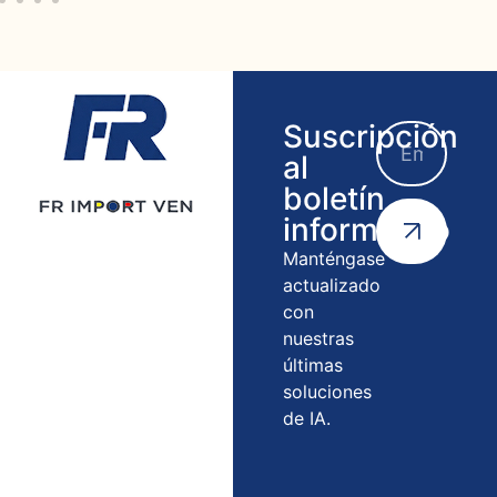
Suscripción
al
boletín
informativo
Manténgase
actualizado
con
nuestras
últimas
soluciones
de IA.