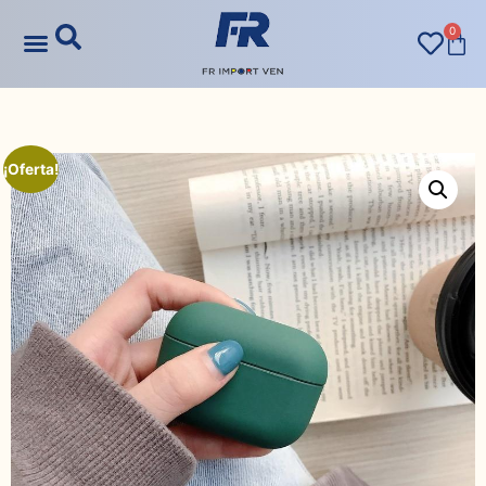
0
¡Oferta!